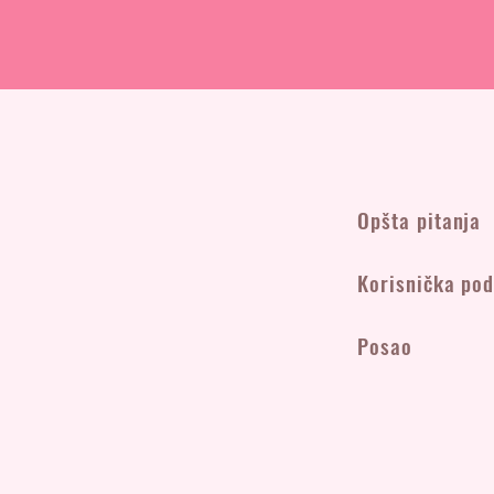
Opšta pitanja
Korisnička po
Posao