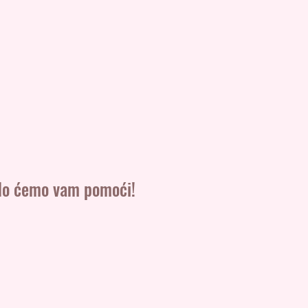
rado ćemo vam pomoći!